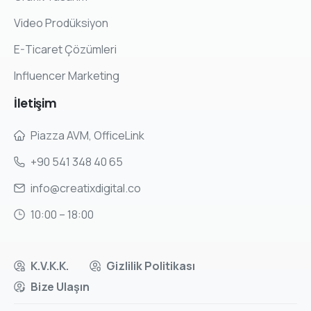
Video Prodüksiyon
E-Ticaret Çözümleri
Influencer Marketing
İletişim
Piazza AVM, OfficeLink
+90 541 348 40 65
info@creatixdigital.co
10:00 – 18:00
K.V.K.K.
Gizlilik Politikası
Bize Ulaşın