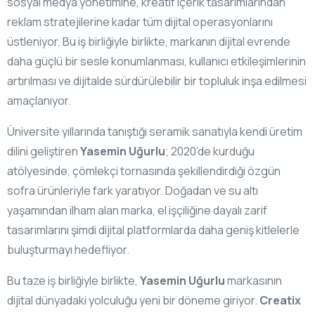
sosyal medya yönetimine, kreatif içerik tasarımlarından
reklam stratejilerine kadar tüm dijital operasyonlarını
üstleniyor. Bu iş birliğiyle birlikte, markanın dijital evrende
daha güçlü bir sesle konumlanması, kullanıcı etkileşimlerinin
artırılması ve dijitalde sürdürülebilir bir topluluk inşa edilmesi
amaçlanıyor.
Üniversite yıllarında tanıştığı seramik sanatıyla kendi üretim
dilini geliştiren
Yasemin Uğurlu
; 2020’de kurduğu
atölyesinde, çömlekçi tornasında şekillendirdiği özgün
sofra ürünleriyle fark yaratıyor. Doğadan ve su altı
yaşamından ilham alan marka, el işçiliğine dayalı zarif
tasarımlarını şimdi dijital platformlarda daha geniş kitlelerle
buluşturmayı hedefliyor.
Bu taze iş birliğiyle birlikte,
Yasemin Uğurlu
markasının
dijital dünyadaki yolculuğu yeni bir döneme giriyor.
Creatix