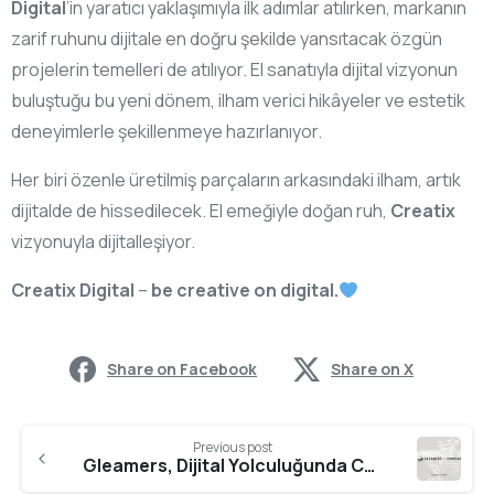
Digital
’in yaratıcı yaklaşımıyla ilk adımlar atılırken, markanın
zarif ruhunu dijitale en doğru şekilde yansıtacak özgün
projelerin temelleri de atılıyor. El sanatıyla dijital vizyonun
buluştuğu bu yeni dönem, ilham verici hikâyeler ve estetik
deneyimlerle şekillenmeye hazırlanıyor.
Her biri özenle üretilmiş parçaların arkasındaki ilham, artık
dijitalde de hissedilecek. El emeğiyle doğan ruh,
Creatix
vizyonuyla dijitalleşiyor.
Creatix Digital
–
be creative on digital.
Share on Facebook
Share on X
Previous post
Gleamers, Dijital Yolculuğunda Creatix Digital’i Tercih Etti