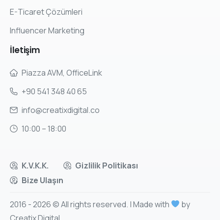
E-Ticaret Çözümleri
Influencer Marketing
İletişim
Piazza AVM, OfficeLink
+90 541 348 40 65
info@creatixdigital.co
10:00 – 18:00
K.V.K.K.
Gizlilik Politikası
Bize Ulaşın
2016 - 2026 © All rights reserved. | Made with
by
Creatix Digital