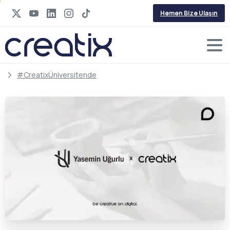
Hemen Bize Ulaşın
#CreatixÜniversitende