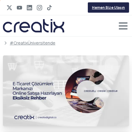
Hemen Bize Ulaşın
#CreatixÜniversitende