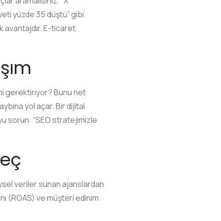
çlar aramalısınız: “X
yeti yüzde 35 düştü” gibi
 avantajdır. E-ticaret
aşım
 mi gerektiriyor? Bunu net
bına yol açar. Bir dijital
yu sorun: “SEO stratejimizle
reç
zeysel veriler sunan ajanslardan
anı (ROAS) ve müşteri edinim