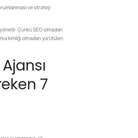
orumlanması ve strateji
nde yönetir. Çünkü SEO olmadan
rka kimliği olmadan yürütülen
 Ajansı
reken 7