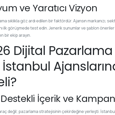
Uyum ve Yaratıcı Vizyon
ama sıklıkla göz ardı edilen bir faktördür. Ajansın markanızı, se
ı ilk görüşmede test edin. Jenerik sunumlar ve şablon önerile
en bir ekip arayın.
6 Dijital Pazarlama
: İstanbul Ajansları
li?
Destekli İçerik ve Kampa
 araç değil; pazarlama stratejisinin çekirdeğine yerleşti. İstanbu