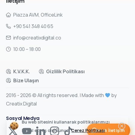
İletişim
Piazza AVM, OfficeLink
+90 541 348 40 65
info@creatixdigital.co
10:00 – 18:00
K.V.K.K.
Gizlilik Politikası
Bize Ulaşın
2016 - 2026 © All rights reserved. | Made with
by
Creatix Digital
Sosyal Medya
Bu web sitesini kullanarak politikalarımızı
Hızlı İletişim
kabul etmiş olursunuz.
Çerez Politikası