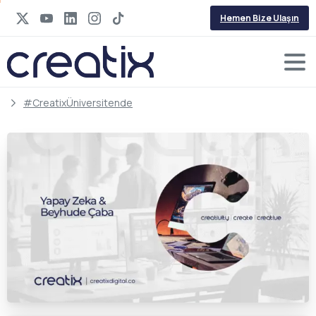
Hemen Bize Ulaşın
#CreatixÜniversitende